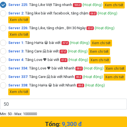
Server 225:
Tăng Like Việt Tăng nhanh
(Hoạt động)
Xem chi tiết
186 đ
Server 2:
Tăng like bài viết facebook, tăng chậm
(Hoạt động)
64 đ
Xem chi tiết
Server 226:
Tăng Like, tăng chậm , BH 30 Ngày
(Hoạt động)
60 đ
Xem chi tiết
Server 1:
Tăng HaHa 😀 bài viết
(Hoạt động)
Xem chi tiết
67 đ
Server 3:
Tăng Care 🤗 bài viết
(Hoạt động)
Xem chi tiết
67 đ
Server 4:
Tăng Love 💖 bài viết
(Hoạt động)
Xem chi tiết
67 đ
Server 334:
Tăng Love 💖 bài viết Nhanh
(Hoạt động)
Xem chi tiết
68 đ
Server 337:
Tăng Care 🤗 bài viết Nhanh
(Hoạt động)
Xem chi tiết
68 đ
Server 338:
Tăng HaHa 😀 bài viết Nhanh
(Hoạt động)
68 đ
Xem chi tiết
Min:
50
- Max:
1000000
Tổng:
9,300
đ