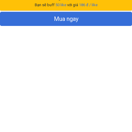
Bạn sẽ buff
50
like
với giá
186
đ / like
Mua ngay