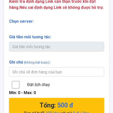
Kiểm tra định dạng Link cẩn thận trước khi đặt
hàng.Nếu sai định dạng Link sẽ không được hỗ trợ.
Chọn server:
Giá tiền mỗi tương tác:
Ghi chú
:
(Không bắt buộc)
Đặt lịch chạy
Min:
0
- Max:
0
Tổng:
500
đ