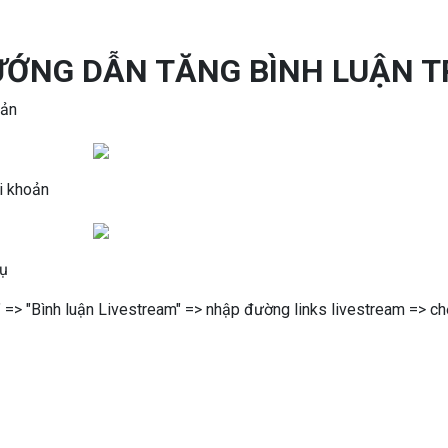
ỚNG DẪN TĂNG BÌNH LUẬN 
oản
i khoản
vụ
" => "Bình luận Livestream" => nhập đường links livestream => c