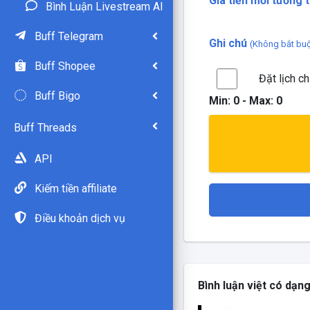
Giá tiền mỗi tương t
Bình Luận Livestream AI
Buff Telegram
Ghi chú
(Không bắt bu
Buff Shopee
Đặt lịch c
Buff Bigo
Min:
0
- Max:
0
Buff Threads
API
Kiếm tiền affiliate
Điều khoản dịch vụ
Bình luận việt có dạn