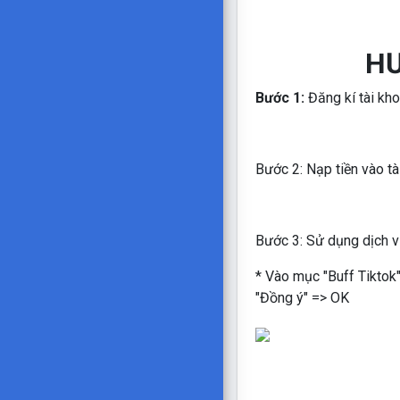
HƯ
Bước 1:
Đăng kí tài kh
Bước 2: Nạp tiền vào tà
Bước 3: Sử dụng dịch 
* Vào mục "Buff Tiktok
"Đồng ý" => OK