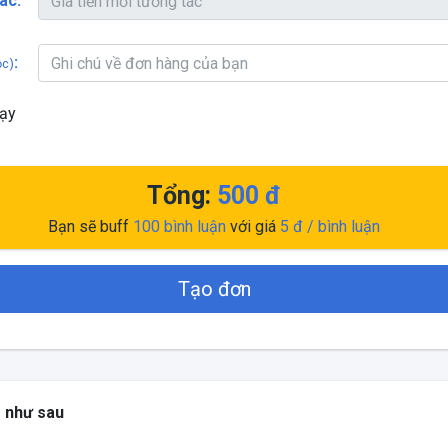
ác:
:
ộc)
hạy
Tổng:
500
đ
Bạn sẽ buff
100
bình luận
với giá
5
đ / bình luận
Tạo đơn
g như sau