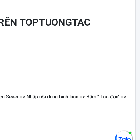
TRÊN TOPTUONGTAC
họn Sever => Nhập nội dung bình luận => Bấm " Tạo đơn" =>