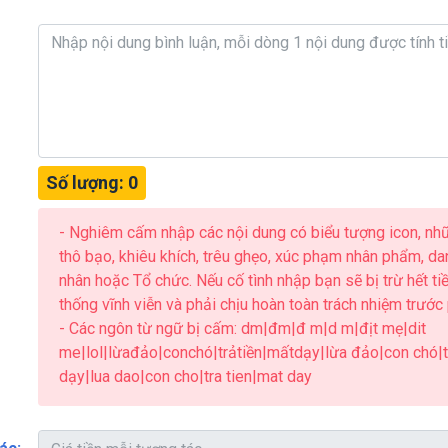
Số lượng:
0
- Nghiêm cấm nhập các nội dung có biểu tượng icon, nh
thô bạo, khiêu khích, trêu ghẹo, xúc phạm nhân phẩm, d
nhân hoặc Tổ chức. Nếu cố tình nhập bạn sẽ bị trừ hết tiề
thống vĩnh viễn và phải chịu hoàn toàn trách nhiệm trước 
- Các ngôn từ ngữ bị cấm: dm|đm|đ m|d m|địt mẹ|dit
me|lol|lừađảo|conchó|trảtiền|mấtdạy|lừa đảo|con chó|t
dạy|lua dao|con cho|tra tien|mat day