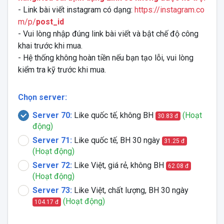
- Link bài viết instagram có dạng:
https://instagram.co
m/p/
post_id
- Vui lòng nhập đúng link bài viết và bật chế độ công
khai trước khi mua.
- Hệ thống không hoàn tiền nếu bạn tạo lỗi, vui lòng
kiểm tra kỹ trước khi mua.
Chọn server:
Server 70:
Like quốc tế, không BH
(Hoạt
30.83 đ
động)
Server 71:
Like quốc tế, BH 30 ngày
31.25 đ
(Hoạt động)
Server 72:
Like Việt, giá rẻ, không BH
62.08 đ
(Hoạt động)
Server 73:
Like Việt, chất lượng, BH 30 ngày
(Hoạt động)
104.17 đ