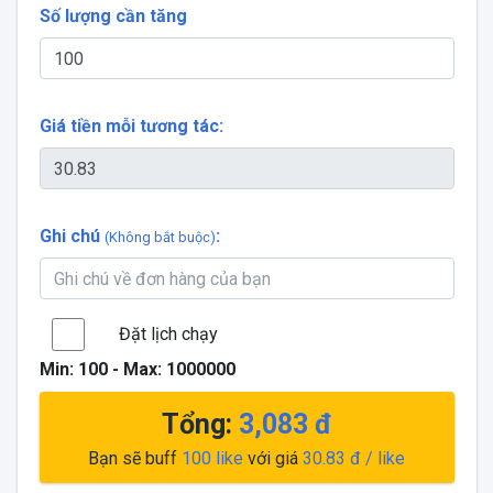
Số lượng cần tăng
Giá tiền mỗi tương tác:
Ghi chú
:
(Không bắt buộc)
Đặt lịch chạy
Min:
100
- Max:
1000000
Tổng:
3,083
đ
Bạn sẽ buff
100
like
với giá
30.83
đ / like