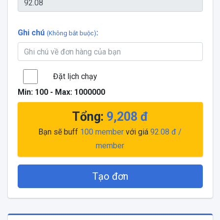
Ghi chú
:
(Không bắt buộc)
Đặt lịch chạy
Min:
100
- Max:
1000000
Tổng:
9,208
đ
Bạn sẽ buff
100
member
với giá
92.08
đ /
member
Tạo đơn